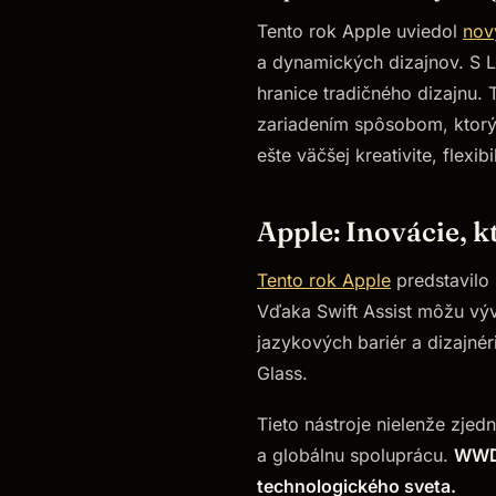
Tento rok Apple uviedol
nov
a dynamických dizajnov. S Li
hranice tradičného dizajnu. 
zariadením spôsobom, ktorý 
ešte väčšej kreativite, flexib
Apple: Inovácie, k
Tento rok Apple
predstavilo 
Vďaka Swift Assist môžu výv
jazykových bariér a dizajnér
Glass.
Tieto nástroje nielenže zjed
a globálnu spoluprácu.
WWDC
technologického sveta.