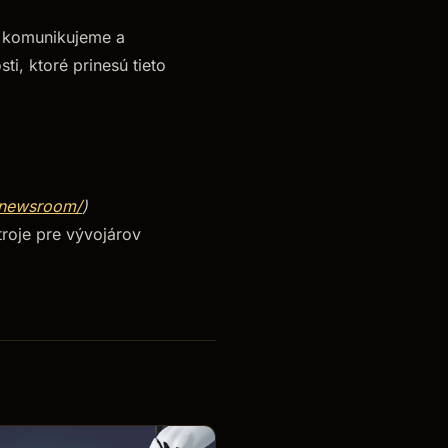
, komunikujeme a
i, ktoré prinesú tieto
/newsroom/
)
troje pre vývojárov