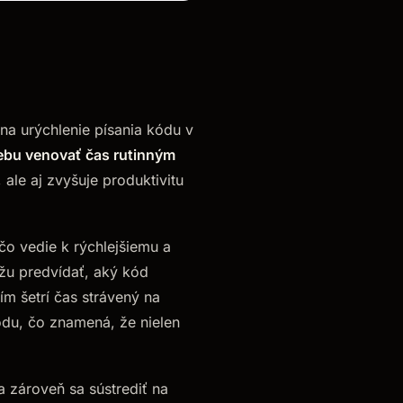
 na urýchlenie písania kódu v
rebu venovať čas rutinným
, ale aj zvyšuje produktivitu
čo vedie k rýchlejšiemu a
ážu predvídať, aký kód
m šetrí čas strávený na
kódu, čo znamená, že nielen
a zároveň sa sústrediť na