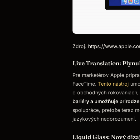
Zdroj: https://www.apple.c
Live Translation: Plyn
Pre marketérov Apple pripra
FaceTime.
Tento nástroj
umož
o obchodných rokovaniach, 
bariéry a umožňuje prirodze
spolupráce, pretože teraz mô
jazykových nedorozumení.
Liquid Glass: Nový diza