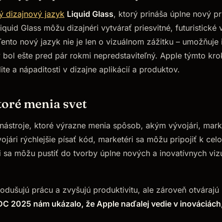
ý dizajnový jazyk
Liquid Glass
, ktorý prináša úplne nový pr
quid Glass môžu dizajnéri vytvárať priesvitné, futuristické 
Tento nový jazyk nie je len o vizuálnom zážitku – umožňuje 
bol ešte pred pár rokmi nepredstaviteľný. Apple týmto kr
ilite a nápaditosti v dizajne aplikácií a produktov.
toré menia svet
nástroje, ktoré výrazne menia spôsob, akým vývojári, market
ojári rýchlejšie písať kód, marketéri sa môžu pripojiť k c
i sa môžu pustiť do tvorby úplne nových a inovatívnych viz
nodušujú prácu a zvyšujú produktivitu, ale zároveň otvárajú
 2025 nám ukázalo, že Apple naďalej vedie v inováciách,