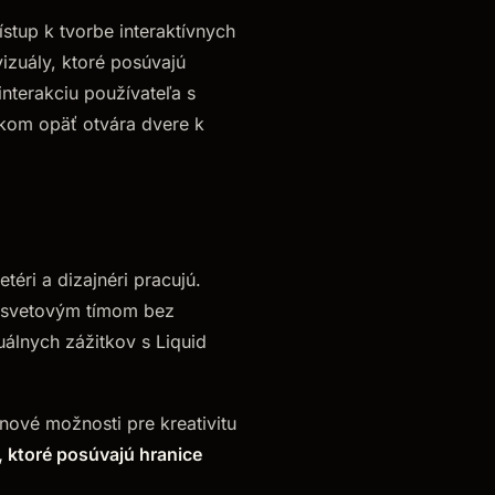
ístup k tvorbe interaktívnych
vizuály, ktoré posúvajú
interakciu používateľa s
okom opäť otvára dvere k
éri a dizajnéri pracujú.
elosvetovým tímom bez
uálnych zážitkov s Liquid
 nové možnosti pre kreativitu
 ktoré posúvajú hranice