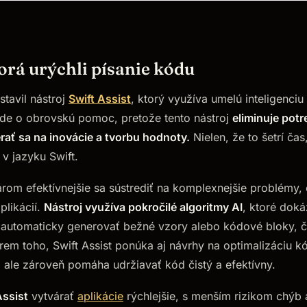
torá urýchli písanie kódu
avil nástroj
Swift Assist
, ktorý využíva umelú inteligenciu
 ide o obrovskú pomoc, pretože tento nástroj
eliminuje pot
ať sa na inovácie a tvorbu hodnoty.
Nielen, že to šetrí čas
 v jazyku Swift.
rom efektívnejšie sa sústrediť na komplexnejšie problémy, 
plikácií.
Nástroj využíva pokročilé algoritmy AI
, ktoré dok
a automaticky generovať bežné vzory alebo kódové bloky, čí
krem toho, Swift Assist ponúka aj návrhy na optimalizáciu 
í, ale zároveň pomáha udržiavať kód čistý a efektívny.
Assist
vytvárať
aplikácie
rýchlejšie, s menším rizikom chýb 