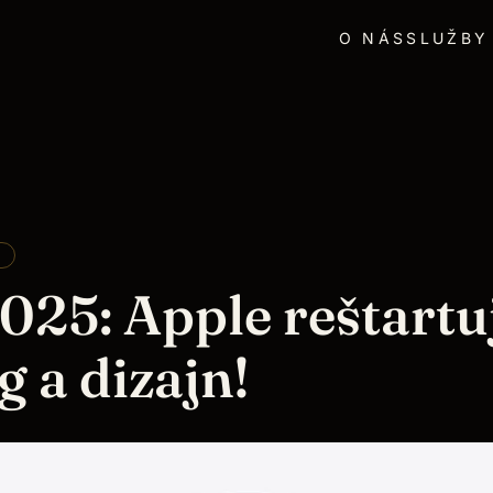
O NÁS
SLUŽBY
E
5: Apple reštartuj
 a dizajn!