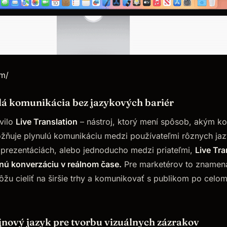
om/
ulá komunikácia bez jazykových bariér
vilo
Live Translation
– nástroj, ktorý mení spôsob, akým 
ňuje plynulú komunikáciu medzi používateľmi rôznych jazyk
prezentáciách, alebo jednoducho medzi priateľmi,
Live Tr
nú konverzáciu v reálnom čase.
Pre marketérov to znamená
žu cieliť na širšie trhy a komunikovať s publikom po celom
jnový jazyk pre tvorbu vizuálnych zázrakov