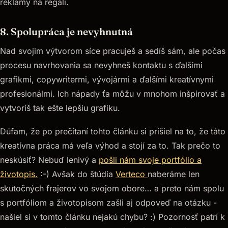
reklamy na regáli.
8. Spolupráca je nevyhnutná
Nad svojim výtvorom síce pracuješ a sedíš sám, ale počas
procesu navrhovania sa nevyhneš kontaktu s ďalšími
grafikmi, copywritermi, vývojármi a ďalšími kreatívnymi
profesionálmi. Ich nápady ťa môžu v mnohom inšpirovať a
vytvoríš tak ešte lepšiu grafiku.
Dúfam, že po prečítaní tohto článku si prišiel na to, že táto
kreatívna práca má veľa výhod a stojí za to. Tak prečo to
neskúsiť? Nebuď lenivý a
pošli nám svoje portfólio a
životopis.
:-) Avšak do štúdia
Verteco
naberáme len
skutočných frajerov vo svojom obore… a preto nám spolu
s portfóliom a životopisom zašli aj odpoveď na otázku -
našiel si v tomto článku nejakú chybu? :) Pozornosť patrí k