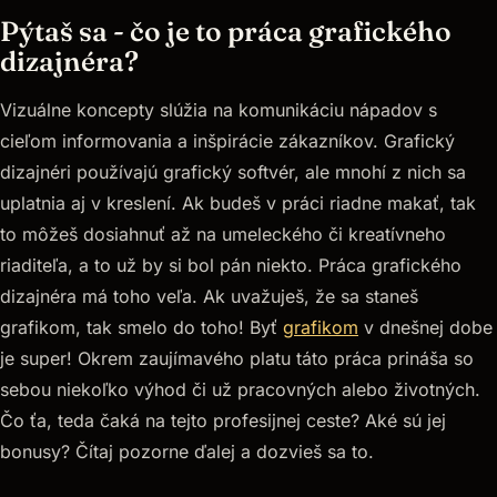
Pýtaš sa - čo je to práca grafického
dizajnéra?
Vizuálne koncepty slúžia na komunikáciu nápadov s
cieľom informovania a inšpirácie zákazníkov. Grafický
dizajnéri používajú grafický softvér, ale mnohí z nich sa
uplatnia aj v kreslení. Ak budeš v práci riadne makať, tak
to môžeš dosiahnuť až na umeleckého či kreatívneho
riaditeľa, a to už by si bol pán niekto. Práca grafického
dizajnéra má toho veľa. Ak uvažuješ, že sa staneš
grafikom, tak smelo do toho! Byť
grafikom
v dnešnej dobe
je super! Okrem zaujímavého platu táto práca prináša so
sebou niekoľko výhod či už pracovných alebo životných.
Čo ťa, teda čaká na tejto profesijnej ceste? Aké sú jej
bonusy? Čítaj pozorne ďalej a dozvieš sa to.