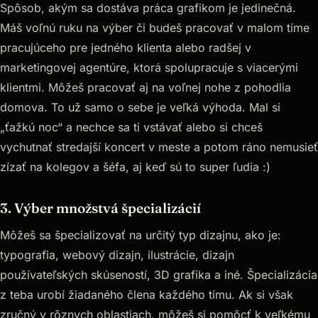
Spôsob, akým sa dostáva práca grafikom je jedinečná.
Máš voľnú ruku na výber či budeš pracovať v malom tíme
pracujúceho pre jedného klienta alebo radšej v
marketingovej agentúre, ktorá spolupracuje s viacerými
klientmi. Môžeš pracovať aj na voľnej nohe z pohodlia
domova. To už samo o sebe je veľká výhoda. Mal si
„ťažkú noc“ a nechce sa ti vstávať alebo si chceš
vychutnať stredajší koncert v meste a potom ráno nemusieť
zízať na kolegov a šéfa, aj keď sú to super ľudia :)
3. Výber množstvá špecializácií
Môžeš sa špecializovať na určitý typ dizajnu, ako je:
typografia, webový dizajn, ilustrácie, dizajn
používateľských skúseností, 3D grafika a iné. Špecializácia
z teba urobí žiadaného člena každého tímu. Ak si však
zručný v rôznych oblastiach, môžeš si pomôcť k veľkému