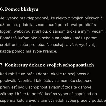
6. Pomoc blízkym
Je vysoko pravdepodobné, že niekto z tvojich blízkych či
už rodina, priatelia, známi budú potrebovať pomôcť s
logom, webovou stránkou, dizajnom trička a inými vecami.
Pomôžeš ľuďom okolo seba a na oplátku môžu potom
urobiť oni niečo pre teba. Nenechaj sa však využívať,
každá pomoc má svoje hranice.
7. Konkrétny dôkaz o svojich schopnostiach
Keď robíš túto prácu dobre, okolie ťa ozaj ocení a
pochváli. Napríklad takí účtovníci nemôžu skutočne
predviesť svoju schopnosť zvládnuť zložité daňové
zákony. Určite ťa poteší, keď sa vyberieš napríklad do
supermarketu a uvidíš tam výsledok svojej práce v podobe