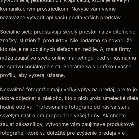
Vytvoríme aj jednoduchú HR aplikáciu, ktorá je skvelým
komunikačným prostriedkom. Navyše vám vieme
nezáväzne vytvoriť aplikáciu podľa vašich predstáv.
Sociálne siete predstavujú skvelý priestor na zviditeľnenie
značky, služieb či produktov. Nie nadarmo sa hovorí, že
kto nie je na sociálnych sieťach ani nežije. Aj malé firmy
môžu zaujať vo svete online marketingu, keď si nás nájmu
na správu sociálnych sietí. Pohráme sa s grafikou vášho
profilu, aby vyzeral úžasne.
Nekvalitné fotografie majú veľký vplyv na predaj, pre to je
dobré objednať si niekoho, kto z nich urobí umelecké diela
hodné obdivu. Profesionálne fotografie od nás sa stanú
skvelým nástrojom propagácie vašej firmy. Ak chcete
zaujať zákazníkov, vytvoríme vám zaujímavé produktové
fotografie, ktoré sú dôležité pre zvýšenie predaja v e-