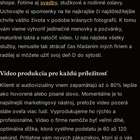
shope. Fotíme aj
svadby
, stužkové a rodinné oslavy.
Uchovajte si spomienky na tie najkrajšie či najdôležitejšie
chvíle vášho života v podobe krásnych fotografií. K tomu
vám vieme vytvoriť jedinečné menovky a pozvánky,
maturitné tablá a natočiť video. U nás nájdete všetky
služby, nemusíte tak strácať čas hľadaním iných firiem a
radšej si môžete užiť svoj deň D do sýtosti.
Video produkcia pre každú príležitosť
Klienti si audiovizuálny vnem zapamätajú až o 80% lepšie
ako hovorené alebo písané slovo. Momentálne je to
najsilnejší marketingový nástroj, pretože video pozerá
stále oveľa viac ľudí. Vyprodukujeme ho rýchlo a
profesionálne. Video o firme nemôže byť veľmi dlhé,
optimálna dĺžka, ktorá vystihne podstatu je 60 až 120
sekúnd. Pritiahne vám nových zákazníkov, ktorí si o vás