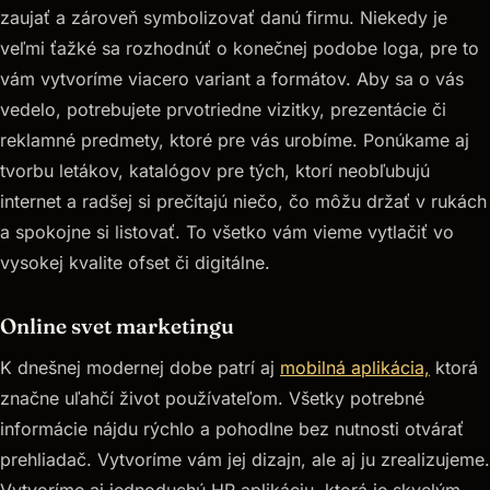
zaujať a zároveň symbolizovať danú firmu. Niekedy je
veľmi ťažké sa rozhodnúť o konečnej podobe loga, pre to
vám vytvoríme viacero variant a formátov. Aby sa o vás
vedelo, potrebujete prvotriedne vizitky, prezentácie či
reklamné predmety, ktoré pre vás urobíme. Ponúkame aj
tvorbu letákov, katalógov pre tých, ktorí neobľubujú
internet a radšej si prečítajú niečo, čo môžu držať v rukách
a spokojne si listovať. To všetko vám vieme vytlačiť vo
vysokej kvalite ofset či digitálne.
Online svet marketingu
K dnešnej modernej dobe patrí aj
mobilná aplikácia,
ktorá
značne uľahčí život používateľom. Všetky potrebné
informácie nájdu rýchlo a pohodlne bez nutnosti otvárať
prehliadač. Vytvoríme vám jej dizajn, ale aj ju zrealizujeme.