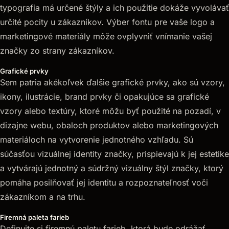
typografia má určené štýly a ich použitie dokáže vyvolávať
určité pocity u zákazníkov. Výber fontu pre vaše logo a
marketingové materiály môže ovplyvniť vnímanie vašej
značky zo strany zákazníkov.
Grafické prvky
Sem patria akékoľvek ďalšie grafické prvky, ako sú vzory,
ikony, ilustrácie, brand prvky či opakujúce sa grafické
vzory alebo textúry, ktoré môžu byť použité na pozadí, v
dizajne webu, obaloch produktov alebo marketingových
materiáloch na vytvorenie jednotného vzhľadu. Sú
súčasťou vizuálnej identity značky, prispievajú k jej estetike
a vytvárajú jednotný a súdržný vizuálny štýl značky, ktorý
pomáha posilňovať jej identitu a rozpoznateľnosť voči
zákazníkom a na trhu.
Firemná paleta farieb
Definujte si firemnú paletu farieb, ktorá bude odrážať