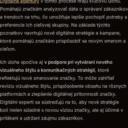
Digitálne agentúry
v tomto procese hrajú kľúčovú úlohu.
Pomáhajú značkám analyzovať dáta o správaní zákazníkov
a trendoch na trhu, čo umožňuje lepšie pochopiť potreby a
preferencie ich cieľovej skupiny. Na základe týchto
poznatkov navrhujú nové digitálne stratégie a kampane,
ktoré pomáhajú značkám prispôsobiť sa novým smerom a
cieľom.
Ich úloha spočíva aj
v podpore pri vytváraní nového
vizuálneho štýlu a komunikačných stratégií
, ktoré
reflektujú nové smerovanie značky. To môže zahŕňať
revíziu vizuálneho štýlu, prispôsobenie obsahu na rôznych
platformách a zlepšenie digitálnej prítomnosti značky.
Digitálni experti sa sústreďujú na to, aby nové stratégie
boli nielen súladné s novou víziou značky, ale aj účinné v
prilákaní a udržaní záujmu zákazníkov.