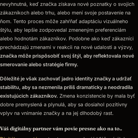
nevyhnutná, keď značka získava nové poznatky o svojich
zákazníkoch alebo trhu, alebo mení svoje postavenie na
ňom. Tento proces môže zahŕňať adaptáciu vizuálneho
štýlu, aby lepšie zodpovedal zmeneným preferenciám
alebo hodnotám zákazníkov. Podobne ako keď zákazníci
prechádzajú zmenami v reakcii na nové udalosti a výzvy,
značka môže prispôsobiť svoj štýl, aby reflektovala nové
smerovanie alebo stratégie firmy.
Dôležité je však zachovať jadro identity značky a udržať
stabilitu, aby sa nezmenila príliš dramaticky a neodradila
existujúcich zákazníkov.
Zmena konzistencie by mala byť
dobre premyslená a plynulá, aby sa dosiahol pozitívny
vplyv na vnímanie značky a na jej dlhodobý rast.
Váš digitálny partner vám povie presne ako na to..