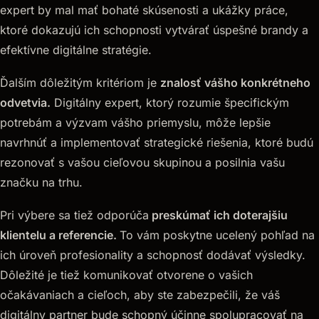
expert by mal mať bohaté skúsenosti a ukážky práce,
ktoré dokazujú ich schopnosti vytvárať úspešné brandy a
efektívne digitálne stratégie.
Ďalším dôležitým kritériom je
znalosť vášho konkrétneho
odvetvia.
Digitálny expert, ktorý rozumie špecifickým
potrebám a výzvam vášho priemyslu, môže lepšie
navrhnúť a implementovať strategické riešenia, ktoré budú
rezonovať s vašou cieľovou skupinou a posilnia vašu
značku na trhu.
Pri výbere sa tiež odporúča
preskúmať ich doterajšiu
klientelu a referencie.
To vám poskytne ucelený pohľad na
ich úroveň profesionality a schopnosť dodávať výsledky.
Dôležité je tiež komunikovať otvorene o vašich
očakávaniach a cieľoch, aby ste zabezpečili, že váš
digitálny partner bude schopný účinne spolupracovať na